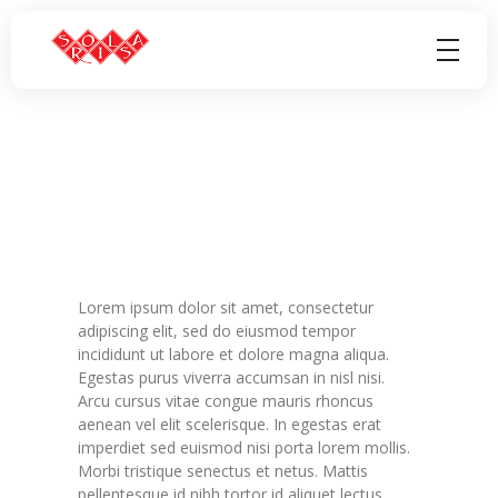
Solaris Odžaci
Tours, Transport, Autobuski prevoz, Taxi, Svecana sala
Lorem ipsum dolor sit amet, consectetur
adipiscing elit, sed do eiusmod tempor
incididunt ut labore et dolore magna aliqua.
Egestas purus viverra accumsan in nisl nisi.
Arcu cursus vitae congue mauris rhoncus
aenean vel elit scelerisque. In egestas erat
imperdiet sed euismod nisi porta lorem mollis.
Morbi tristique senectus et netus. Mattis
pellentesque id nibh tortor id aliquet lectus