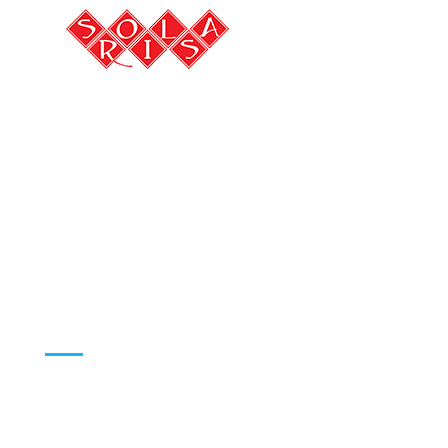
Solaris Odžaci
Tours, Transport, Autobuski prevoz, Taxi, Svecana sala
Adresa: SOLARIS TOURS DOO
Lole Ribara 59, 25250 Odžaci
Email: solaris.tours@gmail.com
Tel: +381 62 463 106
SEKTORI
Naslovna
O Nama